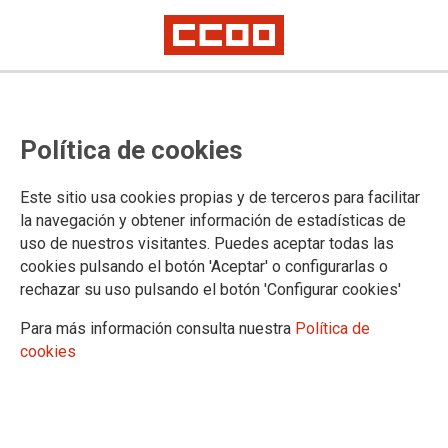
CCOO y CSIF urgen a
Política de cookies
Universidades a dar todos los
pasos para el cobro de los
Este sitio usa cookies propias y de terceros para facilitar
complementos del personal
la navegación y obtener información de estadísticas de
uso de nuestros visitantes. Puedes aceptar todas las
temporal de la Universidad de
cookies pulsando el botón 'Aceptar' o configurarlas o
Cantabria
rechazar su uso pulsando el botón 'Configurar cookies'
Para más información consulta nuestra
Política de
cookies
31/10/2022.
TEMAS
Universidad