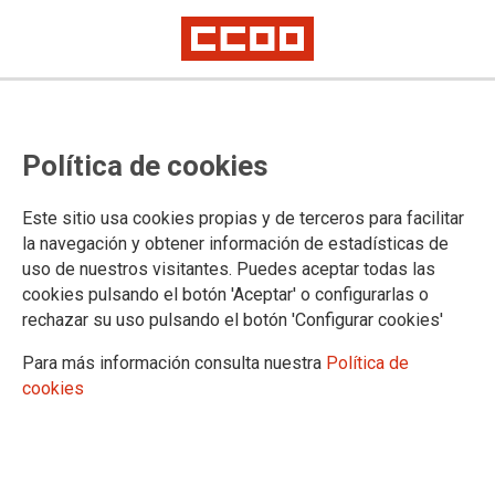
CCOO exige el derecho subjetivo
Política de cookies
de la beca para el alumnado
eliminando su parte variable
Este sitio usa cookies propias y de terceros para facilitar
la navegación y obtener información de estadísticas de
uso de nuestros visitantes. Puedes aceptar todas las
29/11/2022.
cookies pulsando el botón 'Aceptar' o configurarlas o
rechazar su uso pulsando el botón 'Configurar cookies'
TEMAS
Enseñanza Pública
Para más información consulta nuestra
Política de
cookies