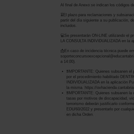
Al final de Anexo se indican los códigos d
⏳El plazo para reclamaciones y subsanaci
partir del día siguiente a su publicación, 
incluidos.
💻Se presentarán ON-LINE utilizando el 
LA CONSULTA INDIVIDUALIZADA en la ap
📩En caso de incidencia técnica puede env
soporteconcursoexcepcional@educantabria.
a 14:00).
❗IMPORTANTE: Quienes subsanen el pa
por el procedimiento habilitado DE
INDIVIDUALIZADA en la aplicación Pun
la misma. https://ovhacienda.cantabria.
❗IMPORTANTE: Quienes subsanen la c
tasas por motivos de discapacidad, vio
terrorismo deberán justificarlo confor
EDU/60/2022 y presentarlo por cualquie
en dicha Orden.