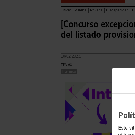
Inicio
Pública
Privada
Discapacidad
U
[Concurso excepcion
del listado provisi
10/02/2023.
TEMAS
Interinos
Polí
Este sit
obtener