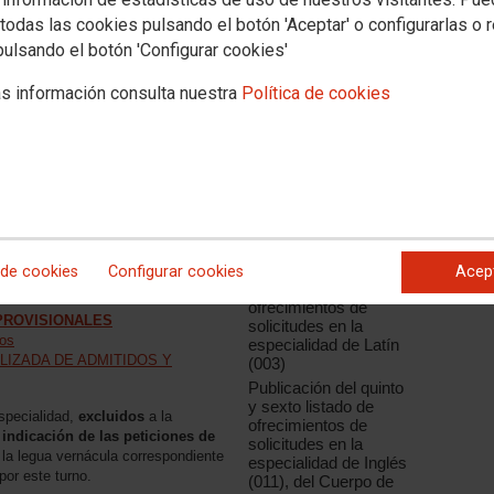
todas las cookies pulsando el botón 'Aceptar' o configurarlas o 
pulsando el botón 'Configurar cookies'
Noticias relacionadas
s oposiciones de estabilización
s información consulta nuestra
Política de cookies
Publicación de los
listados definitivos de
a que se aprueban las listas
ofrecimientos en las
cluidos al procedimiento selectivo
especialidades de
15 de noviembre, que establece las
Trombón (426) y
l ingreso en cuerpos docentes,
Fagot (408), del
s, al amparo de lo dispuesto en las
Cuerpo de Profesores
de la Ley 20/2021, de 28 de
de Música y Artes
Escénicas (0594)
educción de la Temporalidad en el
Publicación del listado
 de cookies
Configurar cookies
Acep
definitivo de
ofrecimientos de
PROVISIONALES
solicitudes en la
dos
especialidad de Latín
LIZADA DE ADMITIDOS Y
(003)
Publicación del quinto
y sexto listado de
specialidad,
excluidos
a la
ofrecimientos de
indicación de las peticiones de
solicitudes en la
r la legua vernácula correspondiente
especialidad de Inglés
por este turno.
(011), del Cuerpo de