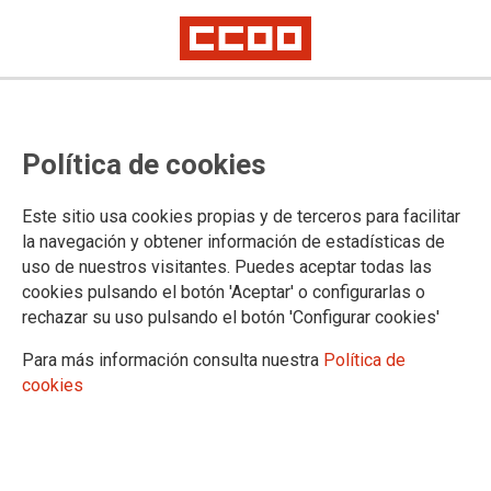
La Justicia reconoce el derecho del
Política de cookies
profesorado interino a computar
como servicios prestados las
Este sitio usa cookies propias y de terceros para facilitar
vacaciones compensadas no
la navegación y obtener información de estadísticas de
uso de nuestros visitantes. Puedes aceptar todas las
disfrutadas
cookies pulsando el botón 'Aceptar' o configurarlas o
rechazar su uso pulsando el botón 'Configurar cookies'
Para más información consulta nuestra
Política de
10/06/2025.
cookies