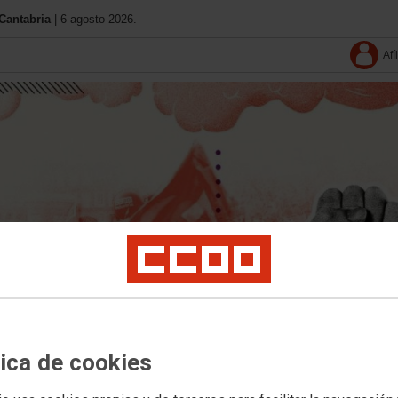
Cantabria
| 6 agosto 2026.
Afí
tica de cookies
Tu sindicato
Convenios
Contacta
Normativa