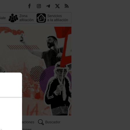
Zona
Servicios
liate
afiliación
a la afiliación
Publicaciones
Buscador
Oposiciones