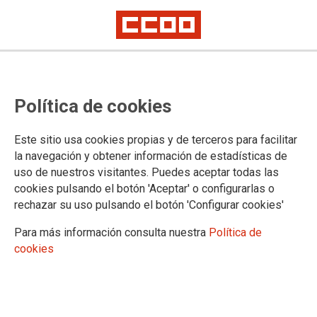
CCOO denuncia que cerca de 350
Política de cookies
estudiantes universitarios deben
pagar de su bolsillo una estancia
Este sitio usa cookies propias y de terceros para facilitar
obligatoria en Santander
la navegación y obtener información de estadísticas de
uso de nuestros visitantes. Puedes aceptar todas las
cookies pulsando el botón 'Aceptar' o configurarlas o
rechazar su uso pulsando el botón 'Configurar cookies'
07/07/2022.
TEMAS
Para más información consulta nuestra
Política de
Enseñanza Pública
cookies