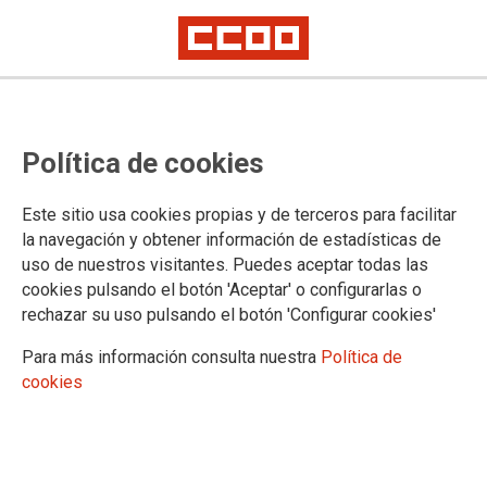
CCOO inicia movilizaciones ante la
Política de cookies
falta de movimientos para el pago
de los complementos al personal
Este sitio usa cookies propias y de terceros para facilitar
temporal de la Universidad de
la navegación y obtener información de estadísticas de
uso de nuestros visitantes. Puedes aceptar todas las
Cantabria
cookies pulsando el botón 'Aceptar' o configurarlas o
rechazar su uso pulsando el botón 'Configurar cookies'
Para más información consulta nuestra
Política de
10/03/2023.
cookies
TEMAS
Universidad