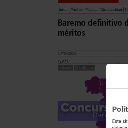
Inicio
Pública
Privada
Discapacidad
U
Baremo definitivo 
méritos
10/05/2023.
TEMAS
Interinos
Oposiciones
Polí
Este sit
obtener