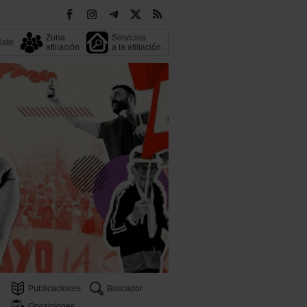
Zona
Servicios
liate
afiliación
a la afiliación
Publicaciones
Buscador
Oposiciones