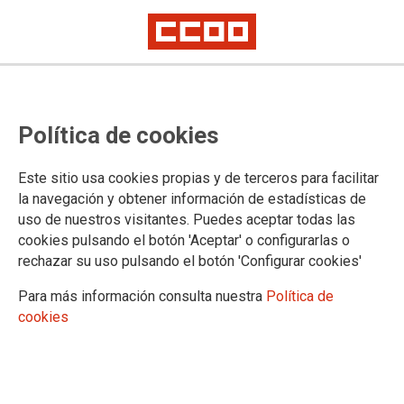
Bolsas de trabajo: Convocatoria
Política de cookies
de ofrecimientos de la
especialidad de Matemáticas
Este sitio usa cookies propias y de terceros para facilitar
(006) y de Mecanizado y
la navegación y obtener información de estadísticas de
uso de nuestros visitantes. Puedes aceptar todas las
Mantenimiento de Máquinas (005)
cookies pulsando el botón 'Aceptar' o configurarlas o
rechazar su uso pulsando el botón 'Configurar cookies'
Para más información consulta nuestra
Política de
16/10/2023.
cookies
TEMAS
Bolsas de trabajo
Ofrecimientos