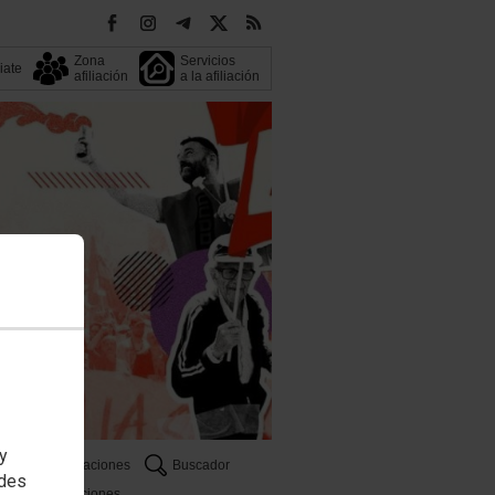
Zona
Servicios
liate
afiliación
a la afiliación
 y
Publicaciones
Buscador
edes
Oposiciones