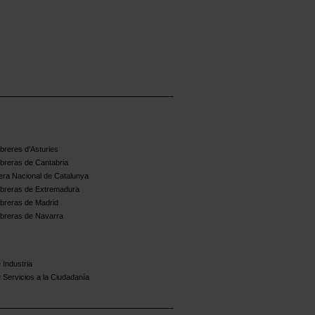
reres d'Asturies
breras de Cantabria
ra Nacional de Catalunya
breras de Extremadura
breras de Madrid
breras de Navarra
 Industria
 Servicios a la Ciudadanía