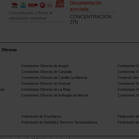
Documentación
asociada
Concentración 27N por la
CONCENTRACIÓN
adecuación retributiva
27N
s Obreras
Comisiones Obreras de Aragón
Comisiones Ob
Comisiones Obreras de Canarias
Comisiones O
Comisiones Obreras de Castilla-La Mancha
Comissió Obre
Comisiones Obreras de Euskadi
Comisiones O
cia
Comisiones Obreras de La Rioja
Comisiones O
Comisiones Obreras de la Región de Murcia
Comisiones O
Federación de Enseñanza
Federación de
Federación de Sanidad y Sectores Sociosanitarios
Federación de