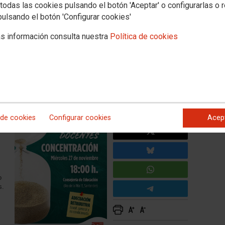
todas las cookies pulsando el botón 'Aceptar' o configurarlas o 
pulsando el botón 'Configurar cookies'
niversidad
Mujeres e igualdad
Salud laboral
Formación
7-N Por la adecuación
s información consulta nuestra
Política de cookies
l:
 de cookies
Configurar cookies
Acep
o
s.