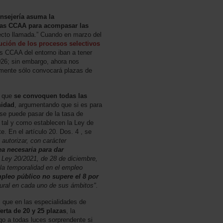
onsejería asuma la
ras CCAA para acompasar las
fecto llamada.” Cuando en marzo del
ución de los procesos selectivos
as CCAA del entorno iban a tener
26; sin embargo, ahora nos
lmente sólo convocará plazas de
s que
se convoquen todas las
nidad
, argumentando que si es para
, se puede pasar de la tasa de
 tal y como establecen la Ley de
. En el artículo 20. Dos. 4 , se
autorizar, con carácter
ea necesaria para dar
a Ley 20/2021, de 28 de diciembre,
la temporalidad en el empleo
mpleo público no supere el 8 por
tural en cada uno de sus ámbitos".
, que en las especialidades de
ferta de 20 y 25 plazas
, la
lgo a todas luces sorprendente si