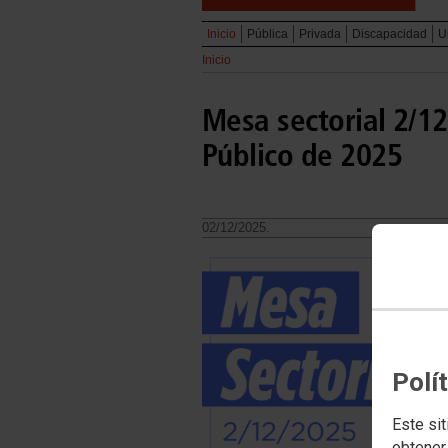
Inicio
Pública
Privada
Discapacidad
U
Inicio
Mesa sectorial 2/1
Público de 2025
02/12/2025.
Polí
Este sit
obtener