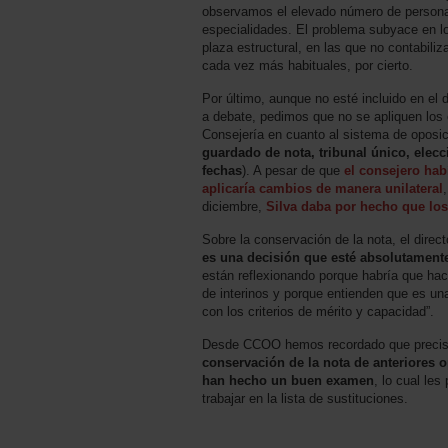
observamos el elevado número de personal
especialidades. El problema subyace en lo
plaza estructural, en las que no contabiliz
cada vez más habituales, por cierto.
Por último, aunque no esté incluido en el
a debate, pedimos que no se apliquen los
Consejería en cuanto al sistema de oposi
guardado de nota, tribunal único, elec
fechas
). A pesar de que
el consejero hab
aplicaría cambios de manera unilateral
diciembre,
Silva daba por hecho que los
Sobre la conservación de la nota, el direc
es una decisión que esté absolutament
están reflexionando porque habría que hac
de interinos y porque entienden que es u
con los criterios de mérito y capacidad”.
Desde CCOO hemos recordado que prec
conservación de la nota de anteriores 
han hecho un buen examen
, lo cual les
trabajar en la lista de sustituciones.