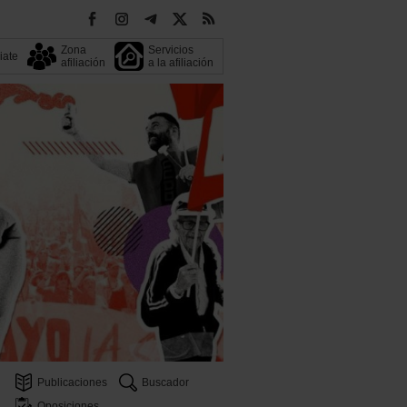
Zona
Servicios
liate
afiliación
a la afiliación
Publicaciones
Buscador
Oposiciones