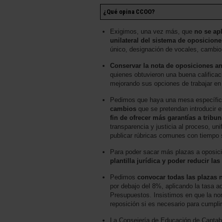
¿Qué opina CCOO?
Exigimos, una vez más, que
no se ap
unilateral del sistema de oposicione
único, designación de vocales, cambio
Conservar la nota de oposiciones an
quienes obtuvieron una buena calificac
mejorando sus opciones de trabajar en l
Pedimos que haya una mesa específi
cambios
que se pretendan introducir 
fin de ofrecer más garantías a tribun
transparencia y justicia al proceso, unif
publicar rúbricas comunes con tiempo 
Para poder sacar más plazas a oposic
plantilla jurídica y poder reducir las
Pedimos
convocar todas las plazas 
por debajo del 8%, aplicando la tasa ad
Presupuestos. Insistimos en que la no
reposición si es necesario para cumplir
La Consejería de Educación de Cantabr