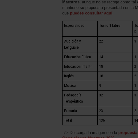
Maestros
, aunque no se recoge como tal 
mantiene su propuesta presentada en la 
que
puedes consultar aquí
.
Especialidad
Turno 1 Libre
Tu
Di
Audición y
22
3
Lenguaje
Educación Física
14
1
Educación Infantil
18
2
Inglés
18
2
Música
9
1
Pedagogía
32
3
Terapéutica
Primaria
23
2
Total
136
14
👉 Descarga la imagen con la
propuesta 