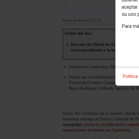
aceptar 
su uso 
Mesa sectorial 2-12-25
Para má
Orden del día:
Decreto de Oferta de Empleo Públic
correspondiente a la tasa de repos
Asisten los sindicatos
CCOO
, STEC,
Política
Asiste por la Administración: Alberto 
Personal) Esteban Campelo (Jefe del 
Nuria Rodríguez (Jefa de Sección de R
Antes del comienzo de la reunión, desde l
hacemos entrega al Director General de P
recogidas
contra la modificación repent
oposiciones docentes en Cantabria
.