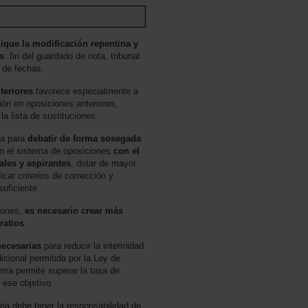
lique la modificación repentina y
s
: fin del guardado de nota, tribunal
 de fechas.
teriores
favorece especialmente a
ión en oposiciones anteriores,
a lista de sustituciones.
ca para
debatir de forma sosegada
en el sistema de oposiciones
con el
ales y aspirantes
, dotar de mayor
icar criterios de corrección y
suficiente
iones,
es necesario crear más
 ratios
.
necesarias
para reducir la interinidad
icional permitida por la Ley de
rma permite superar la tasa de
 ese objetivo.
ia debe tener la responsabilidad de