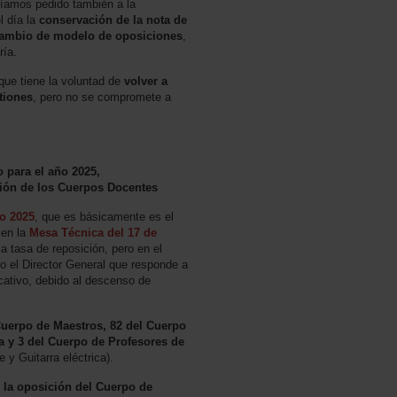
íamos pedido también a la
l día la
conservación de la nota de
 cambio de modelo de oposiciones
,
ría.
 que tiene la voluntad de
volver a
tiones
, pero no se compromete a
 para el año 2025,
ición de los Cuerpos Docentes
o 2025
, que es básicamente es el
 en la
Mesa Técnica del 17 de
a tasa de reposición, pero en el
 el Director General que responde a
cativo, debido al descenso de
Cuerpo de Maestros, 82 del Cuerpo
 y 3 del Cuerpo de Profesores de
y Guitarra eléctrica).
 la oposición del Cuerpo de