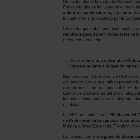
De hecho, desde la Junta de Personal hab
Consejería que se incluyera en el orden de
anteriores convocatorias, así como el
lo cual no ha sido aceptado por la Conseje
El director general de personal manifiesta
reunirnos para debatir todas estas cues
ofrecernos una fecha.
Decreto de Oferta de Empleo Público
correspondiente a la tasa de repos
Nos presentan el
borrador de OEP de añ
documento que ya nos habían presentado
noviembre
. La oferta supone el 120% de l
Cuerpo de Maestros es del 100%, alegando
las necesidades actuales del sistema edu
natalidad.
La OEP se cuantifica en
150 plazas del 
de Profesores de Enseñanza Secundaria
Música
y Artes Escénicas (Trombón, Oboe 
En relación con el
desglose de plazas de