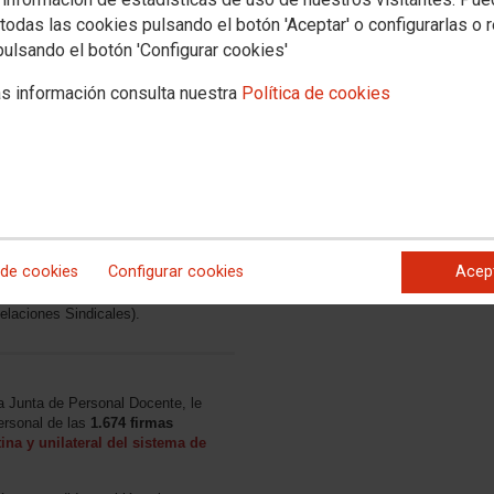
todas las cookies pulsando el botón 'Aceptar' o configurarlas o 
pulsando el botón 'Configurar cookies'
Documentación
asociada
s información consulta nuestra
Política de cookies
Borrador Decreto
OEP docentes 2025
o para el año 2025,
ición de los Cuerpos Docentes·
 ANPE y UGT
 de cookies
Configurar cookies
Acep
Hontañón (Director General de
Servicio de Recursos Humanos) y
elaciones Sindicales).
a Junta de Personal Docente, le
ersonal de las
1.674 firmas
ina y unilateral del sistema de