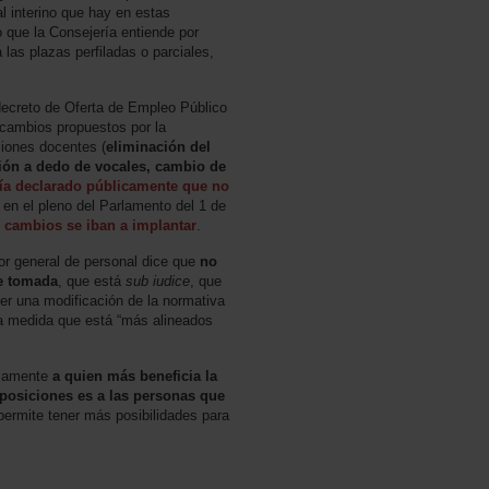
 interino que hay en estas
 que la Consejería entiende por
a las plazas perfiladas o parciales,
 decreto de Oferta de Empleo Público
 cambios propuestos por la
ciones docentes (
eliminación del
ción a dedo de vocales, cambio de
ía declarado públicamente que no
, en el pleno del Parlamento del 1 de
 cambios se iban a implantar
.
tor general de personal dice que
no
e tomada
, que está
sub iudice
, que
er una modificación de la normativa
na medida que está “más alineados
isamente
a quien más beneficia la
oposiciones es a las personas que
 permite tener más posibilidades para